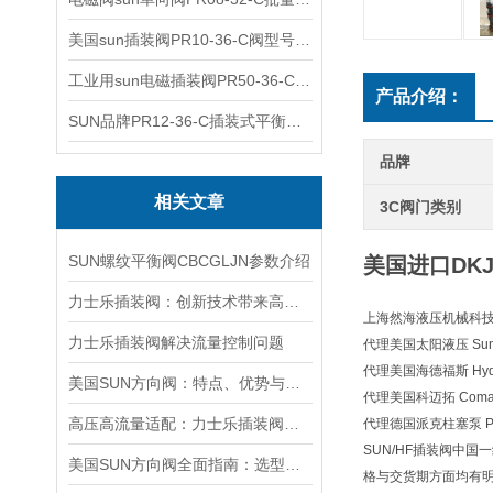
美国sun插装阀PR10-36-C阀型号齐全
工业用sun电磁插装阀PR50-36-C报价
产品介绍：
SUN品牌PR12-36-C插装式平衡阀询价
品牌
相关文章
3C阀门类别
SUN螺纹平衡阀CBCGLJN参数介绍
美国进口DK
力士乐插装阀：创新技术带来高效性能
上海然海液压机械科技有
力士乐插装阀解决流量控制问题
代理美国太阳液压 Sun H
代理美国海德福斯 Hydra
美国SUN方向阀：特点、优势与广泛应用解析
代理美国科迈拓 Comat
高压高流量适配：力士乐插装阀助力船舶与钢铁设备高效运行
代理德国派克柱塞泵 Pa
SUN/HF插装阀中国
美国SUN方向阀全面指南：选型要点、安装步骤及维护保养策略
格与交货期方面均有