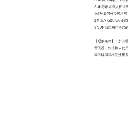
SUN插式阀给于工程
SUN浮动式螺入插式
1螺纹肩部外径可将阀
2自由浮动部承合插式
3 SUN插式阀浮动
【退换条件】：所有
量问题，仅退换未使
同品牌同规格同使用