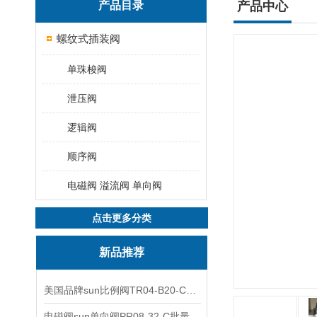
产品目录
产品中心
螺纹式插装阀
单珠梭阀
泄压阀
逻辑阀
顺序阀
电磁阀 溢流阀 单向阀
点击更多分类
新品推荐
美国品牌sun比例阀TR04-B20-C可靠品质
电磁阀sun单向阀PR08-32-C批量出售