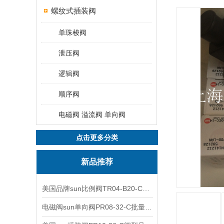
螺纹式插装阀
单珠梭阀
泄压阀
逻辑阀
顺序阀
电磁阀 溢流阀 单向阀
点击更多分类
新品推荐
美国品牌sun比例阀TR04-B20-C可靠品质
电磁阀sun单向阀PR08-32-C批量出售