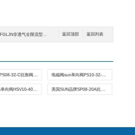
GLJN非透气全限流型抗衡阀
返回顶部
返回列表
原装SUN PS08-32-C抗衡阀市场报价
电磁阀sun单向阀PS10-32-C批量出售
电磁阀sun单向阀HSV10-40R批量出售
美国SUN品牌SP08-20A抗衡阀批发商