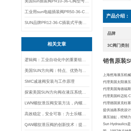
美国sun插装阀PR10-36-C阀型号齐全
工业用sun电磁插装阀PR50-36-C报价
产品介绍：
SUN品牌PR12-36-C插装式平衡阀询价
品牌
相关文章
3C阀门类别
逻辑阀：工业自动化中的重要组成部分
销售原装S
美国SUN方向阀：特点、优势与广泛应用解析
上海然海液压机械
SMC减速阀安装与工作原理
代理美国太阳液压 Su
代理美国海德福斯 Hy
探索美国SUN方向阀在液压系统中的重要性
代理美国科迈拓 Com
LWN螺纹泄压阀安装方法，内螺纹外螺纹管路对接调试安装操作教程
代理德国派克柱塞泵 
提供油路系统设计
高效稳定，安全可靠：力士乐螺纹插装阀的优性能
液压油缸，经销力
Sun Hydra
QAN螺纹泄压阀的创新技术：提升工业流体控制的效率与可靠性