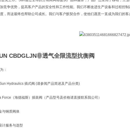
纳斯达克上市。Sun通过全球的分销商网络提供产品和服务，产品广泛应用于移动，工
加竞争优势，提高客户产品的安全性和工作性能。我们不断改进生产设备和过程控制
度，而这最终也帮助公司成长。我们与客户默契合作，使他们愿意一直成为我们的客户
UN CBDGLJN非透气全限流型抗衡阀
为：
un Hydraulics 插式阀 (请参阅产品简述及产品分类)
ra Force（海德福斯）插装阀（产品型号及价格请直接联系我公司）
金与钢质阀体
设计服务与选型