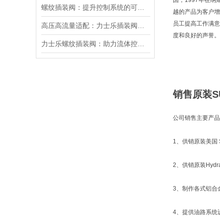
国，1997年在
螺纹插装阀：提升控制系统的可靠性和效率
越的产品为客户增
员工提高工作满意
高压高流量适配：力士乐插装阀助力船舶与钢铁设备高效运行
度和良好的声誉。
力士乐螺纹插装阀：助力流体控制实现智能化
销售原装S
公司销售主要产品
1、供销原装美国 S
2、供销原装Hyd
3、制作各式铝合
4、提供油路系统