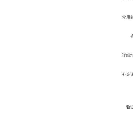
常用
详细
补充
验