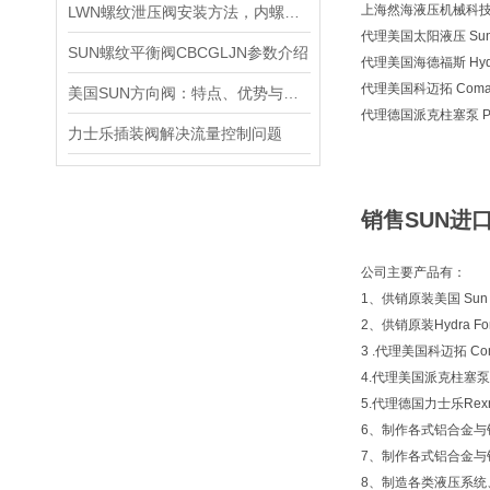
上海然海液压机械科技有
LWN螺纹泄压阀安装方法，内螺纹外螺纹管路对接调试安装操作教程
代理美国太阳液压 Sun H
SUN螺纹平衡阀CBCGLJN参数介绍
代理美国海德福斯 Hydra
代理美国科迈拓 Comat
美国SUN方向阀：特点、优势与广泛应用解析
代理德国派克柱塞泵 Pa
力士乐插装阀解决流量控制问题
销售SUN进
公司主要产品有：
1、供销原装美国 Sun 
2、供销原装Hydra
3 .代理美国科迈拓 Com
4.代理美国派克柱塞泵 P
5.代理德国力士乐Rexr
6、制作各式铝合金与
7、制作各式铝合金
8、制造各类液压系统