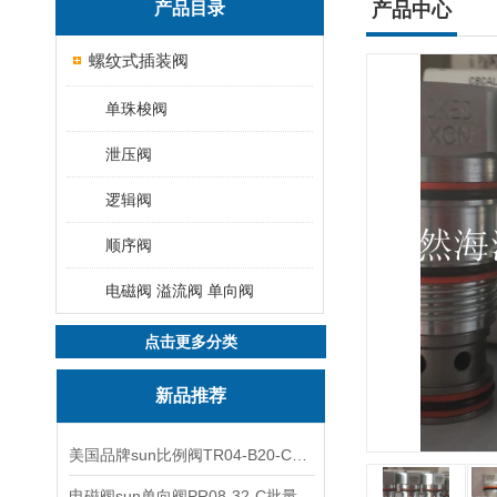
产品目录
产品中心
螺纹式插装阀
单珠梭阀
泄压阀
逻辑阀
顺序阀
电磁阀 溢流阀 单向阀
点击更多分类
新品推荐
美国品牌sun比例阀TR04-B20-C可靠品质
电磁阀sun单向阀PR08-32-C批量出售