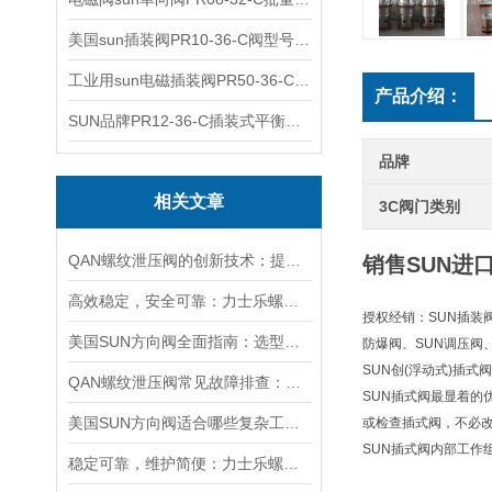
美国sun插装阀PR10-36-C阀型号齐全
工业用sun电磁插装阀PR50-36-C报价
产品介绍：
SUN品牌PR12-36-C插装式平衡阀询价
品牌
相关文章
3C阀门类别
QAN螺纹泄压阀的创新技术：提升工业流体控制的效率与可靠性
销售SUN进
高效稳定，安全可靠：力士乐螺纹插装阀的优性能
授权经销：SUN插装阀
美国SUN方向阀全面指南：选型要点、安装步骤及维护保养策略
防爆阀、SUN调压阀
SUN创(浮动式)插
QAN螺纹泄压阀常见故障排查：阀芯保养、密封更换与压力校准实用技巧
SUN插式阀最显着
美国SUN方向阀适合哪些复杂工况？
或检查插式阀，不必
SUN插式阀内部工作
稳定可靠，维护简便：力士乐螺纹插装阀为工业液压系统提供持久保障