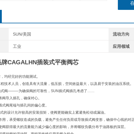
SUN/美国
流动方向
工业
应用领域
品牌CAGALHN插装式平衡阀芯
前，均经完好的功能测试。
工程技术人员，创造具有大流量，低压损，空间效益最大，以及易于安装的油压系统。
插式阀———为确保阀的可靠性，SUN插式阀插孔考虑了……
将阀导入插孔，确保对心。
插式阀尾端与插孔间的偏心度。
浮动式的设计允许较高的安装扭矩，使阀更能确实上紧避免松动或漏油。
作用，承受螺纹造成的负载，避免产生任何负荷或导致插式阀变形，确保中心线的对
使阀获得最大的流量能力减少偏心度的影响，并将螺纹负载分布于油路板的深层。