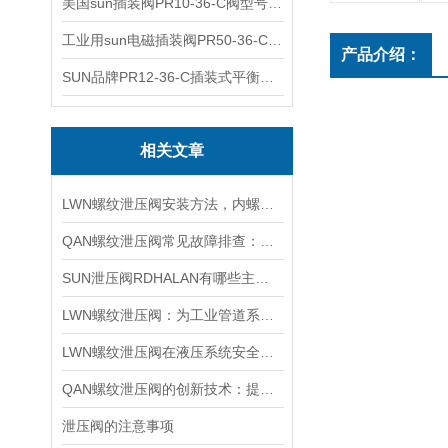
美国sun插装阀PR10-36-C阀型号齐全
工业用sun电磁插装阀PR50-36-C报价
产品介绍：
SUN品牌PR12-36-C插装式平衡阀询价
相关文章
LWN螺纹泄压阀安装方法，内螺纹外螺纹管路对接调试安装操作教程
QAN螺纹泄压阀常见故障排查：阀芯保养、密封更换与压力校准实用技巧
SUN泄压阀RDHALAN有哪些主要特点？
LWN螺纹泄压阀：为工业管道系统提供可靠保护
LWN螺纹泄压阀在液压系统安全保护中的作用及其工作原理详解
QAN螺纹泄压阀的创新技术：提升工业流体控制的效率与可靠性
泄压阀的注意事项