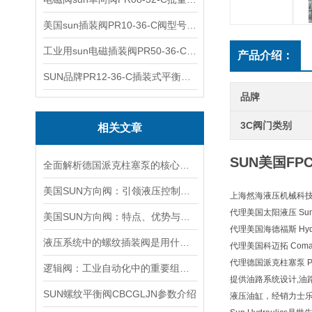
美国sun插装阀PR10-36-C阀型号齐全
工业用sun电磁插装阀PR50-36-C报价
产品介绍：
SUN品牌PR12-36-C插装式平衡阀询价
品牌
3C阀门类别
相关文章
SUN美国FP
全面解析德国派克柱塞泵的核心结构与高压重载运行优势
美国SUN方向阀：引领液压控制技术的创新与发展
上海然海液压机械科技有
代理美国太阳液压 Sun H
美国SUN方向阀：特点、优势与广泛应用解析
代理美国海德福斯 Hydra
液压系统中的螺纹插装阀是用什么材料做的？
代理美国科迈拓 Comat
代理德国派克柱塞泵 Pa
逻辑阀：工业自动化中的重要组成部分
提供油路系统设计,油
SUN螺纹平衡阀CBCGLJN参数介绍
液压油缸，经销力士