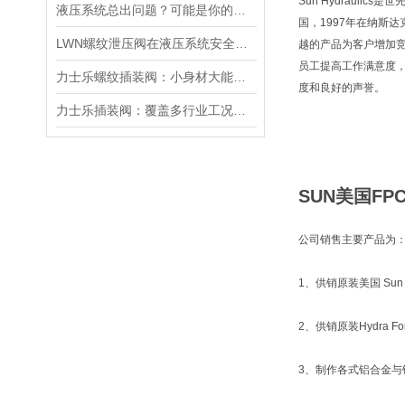
Sun Hydraul
液压系统总出问题？可能是你的美国SUN溢流阀选错了
国，1997年在纳斯
LWN螺纹泄压阀在液压系统安全保护中的作用及其工作原理详解
越的产品为客户增加
员工提高工作满意度
力士乐螺纹插装阀：小身材大能量，掌控流体新势力
度和良好的声誉。
力士乐插装阀：覆盖多行业工况，液压系统控制核心之选
SUN美国FP
公司销售主要产品为
1、供销原装美国 Sun 
2、供销原装Hydra
3、制作各式铝合金与