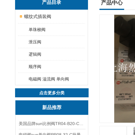
产品目录
产品中心
螺纹式插装阀
单珠梭阀
泄压阀
逻辑阀
顺序阀
电磁阀 溢流阀 单向阀
点击更多分类
新品推荐
美国品牌sun比例阀TR04-B20-C可靠品质
电磁阀sun单向阀PR08-32-C批量出售