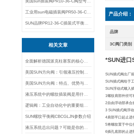
美国sun插装阀PR10-36-C阀型号齐全
工业用sun电磁插装阀PR50-36-C报价
产品介绍：
SUN品牌PR12-36-C插装式平衡阀询价
品牌
3C阀门类别
相关文章
*SUN进口
全面解析德国派克柱塞泵的核心结构与高压重载运行优势
美国SUN方向阀：引领液压控制技术的创新与发展
SUN插式阀出厂
SUN插式阀给于
美国SUN方向阀：特点、优势与广泛应用解析
SUN浮动式螺入
液压系统中的螺纹插装阀是用什么材料做的？
1螺纹肩部外径可
2自由浮动部承合
逻辑阀：工业自动化中的重要组成部分
3 SUN插式阀
SUN螺纹平衡阀CBCGLJN参数介绍
4肩部平口起止进
5将螺纹置于中位
液压系统总出问题？可能是你的美国SUN溢流阀选错了
6插孔底部的止进