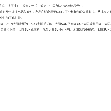
系统、液压油缸，经销力士乐、派克、中国台湾北部等液压元件。
分销商网络提供产品和服务，产品广泛应用于移动，工业机械和设备等领域。从成立之
全性和工作性能。
装阀、SUN太阳泄压阀、SUN太阳插式阀、太阳SUN平衡阀,SUN太阳减泄压阀、太阳
N流量控制阀、太阳SUN减压阀、现货太阳SUN单向阀、太阳SUN电磁阀、太阳SU