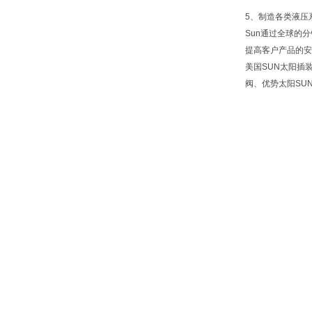
5、制造各类液压
Sun通过全球的
提高客户产品的安
美国SUN太阳插
阀、优势太阳SU