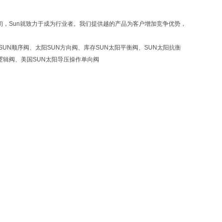
初，Sun就致力于成为行业者。我们提供越的产品为客户增加竞争优势，
SUN顺序阀、太阳SUN方向阀、库存SUN太阳平衡阀、SUN太阳抗衡
N逻辑阀、美国SUN太阳导压操作单向阀