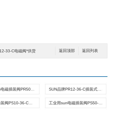
2-33-C电磁阀*供货
返回顶部
返回列表
工业用sun电磁插装阀PR50-36-C报价
SUN品牌PR12-36-C插装式平衡阀询价
美国sun插装阀PS10-36-C阀型号齐全
工业用sun电磁插装阀PS50-40-C报价