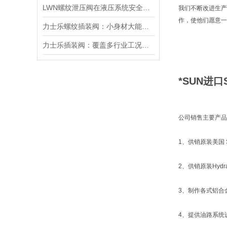
LWN螺纹泄压阀在液压系统安全保护中的作用及其工作原理详解
我们不断改进生产
作，使他们愿意一
力士乐螺纹插装阀：小身材大能量，掌控流体新势力
力士乐插装阀：覆盖多行业工况，液压系统控制核心之选
*SUN进口
公司销售主要产品
1、供销原装美国 S
2、供销原装Hyd
3、制作各式铝合
4、提供油路系统