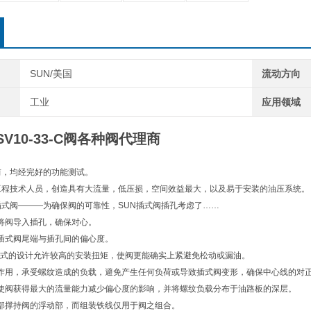
SUN/美国
流动方向
工业
应用领域
SV10-33-C阀各种阀代理商
前，均经完好的功能测试。
工程技术人员，创造具有大流量，低压损，空间效益最大，以及易于安装的油压系统。
插式阀———为确保阀的可靠性，SUN插式阀插孔考虑了……
将阀导入插孔，确保对心。
插式阀尾端与插孔间的偏心度。
浮动式的设计允许较高的安装扭矩，使阀更能确实上紧避免松动或漏油。
作用，承受螺纹造成的负载，避免产生任何负荷或导致插式阀变形，确保中心线的对
使阀获得最大的流量能力减少偏心度的影响，并将螺纹负载分布于油路板的深层。
部撑持阀的浮动部，而组装铁线仅用于阀之组合。