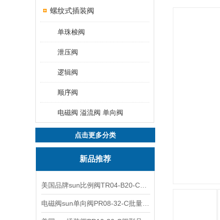
螺纹式插装阀
单珠梭阀
泄压阀
逻辑阀
顺序阀
电磁阀 溢流阀 单向阀
点击更多分类
新品推荐
美国品牌sun比例阀TR04-B20-C可靠品质
电磁阀sun单向阀PR08-32-C批量出售