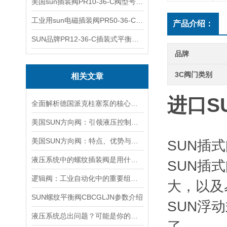
美国sun插装阀PR10-36-C阀型号齐全
工业用sun电磁插装阀PR50-36-C报价
产品介绍：
SUN品牌PR12-36-C插装式平衡阀询价
品牌
3C阀门类别
相关文章
进口SU
全面解析德国派克柱塞泵的核心结构与高压重载运行优势
美国SUN方向阀：引领液压控制技术的创新与发展
美国SUN方向阀：特点、优势与广泛应用解析
SUN插
液压系统中的螺纹插装阀是用什么材料做的？
SUN插
逻辑阀：工业自动化中的重要组成部分
大，以及
SUN螺纹平衡阀CBCGLJN参数介绍
SUN浮
液压系统总出问题？可能是你的美国SUN溢流阀选错了
了……