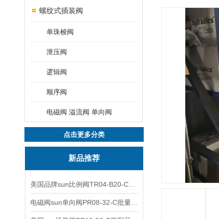
螺纹式插装阀
单珠梭阀
泄压阀
逻辑阀
顺序阀
电磁阀 溢流阀 单向阀
点击更多分类
新品推荐
美国品牌sun比例阀TR04-B20-C可靠品质
电磁阀sun单向阀PR08-32-C批量出售