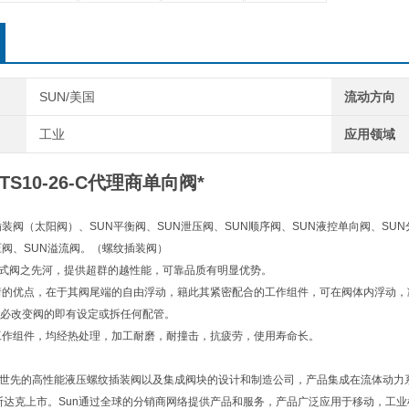
SUN/美国
流动方向
工业
应用领域
TS10-26-C代理商单向阀*
插装阀（太阳阀）、SUN平衡阀、SUN泄压阀、SUN顺序阀、SUN液控单向阀、SUN
压阀、SUN溢流阀。（螺纹插装阀）
)插式阀之先河，提供超群的越性能，可靠品质有明显优势。
着的优点，在于其阀尾端的自由浮动，籍此其紧密配合的工作组件，可在阀体内浮动
必改变阀的即有设定或拆任何配管。
工作组件，均经热处理，加工耐磨，耐撞击，抗疲劳，使用寿命长。
ulics是世先的高性能液压螺纹插装阀以及集成阀块的设计和制造公司，产品集成在流体动
纳斯达克上市。Sun通过全球的分销商网络提供产品和服务，产品广泛应用于移动，工