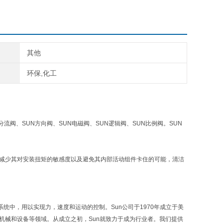
其他
环保,化工
分流阀、SUN方向阀、SUN电磁阀、SUN逻辑阀、SUN比例阀。SUN
，减少其对安装扭矩的敏感度以及避免其内部活动组件卡住的可能，清洁
力系统中，用以实现力，速度和运动的控制。Sun公司于1970年成立于美
业机械和设备等领域。从成立之初，Sun就致力于成为行业者。我们提供