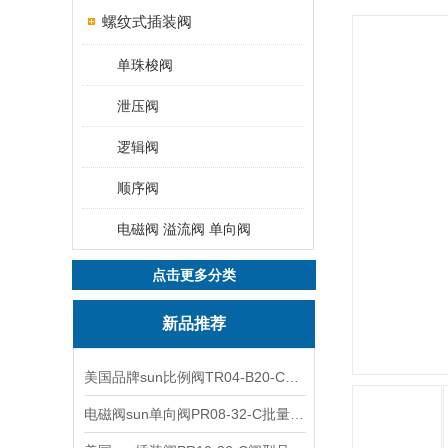
螺纹式插装阀
单珠梭阀
泄压阀
逻辑阀
顺序阀
电磁阀 溢流阀 单向阀
点击更多分类
新品推荐
美国品牌sun比例阀TR04-B20-C可靠品质
电磁阀sun单向阀PR08-32-C批量出售