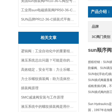
美国sun插装阀PR10-36-C阀型号齐全
工业用sun电磁插装阀PR50-36-C报价
产品介绍：
SUN品牌PR12-36-C插装式平衡阀询价
品牌
3C阀门类别
相关文章
sun顺序阀
逻辑阀：工业自动化中的重要组成部分
液压系统总出问题？可能是你的美国SUN溢流阀选错了
授权经销：SUN
防爆阀、SUN调
高效稳定，安全可靠：力士乐螺纹插装阀的优性能
SUN创(浮动式
力士乐螺纹插装阀：助力流体控制实现智能化
SUN插式阀最显
或检查插式阀，不
插装阀原理
SUN插式阀内部
SMC减速阀安装与工作原理
Sun Hydra
液压系统中的螺纹插装阀是用什么材料做的？
国，1997年在