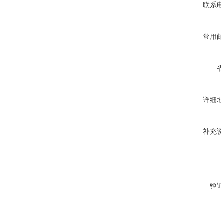
联系
常用
详细
补充
验