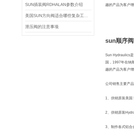
SUN插装阀RDHALAN参数介绍
越的产品为客户增
美国SUN方向阀适合哪些复杂工况？
泄压阀的注意事项
sun顺序阀
Sun Hydra
国，1997年在
越的产品为客户增
公司销售主要产品
1、供销原装美国 S
2、供销原装Hyd
3、制作各式铝合