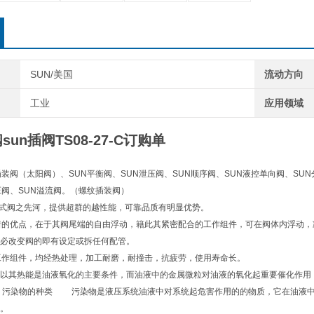
SUN/美国
流动方向
工业
应用领域
un插阀TS08-27-C订购单
插装阀（太阳阀）、SUN平衡阀、SUN泄压阀、SUN顺序阀、SUN液控单向阀、SUN
压阀、SUN溢流阀。（螺纹插装阀）
)插式阀之先河，提供超群的越性能，可靠品质有明显优势。
着的优点，在于其阀尾端的自由浮动，籍此其紧密配合的工作组件，可在阀体内浮动
必改变阀的即有设定或拆任何配管。
工作组件，均经热处理，加工耐磨，耐撞击，抗疲劳，使用寿命长。
以其热能是油液氧化的主要条件，而油液中的金属微粒对油液的氧化起重要催化作用
污染物的种类 污染物是液压系统油液中对系统起危害作用的的物质，它在油液中
。