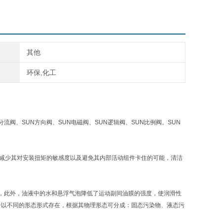
其他
环保,化工
分流阀、SUN方向阀、SUN电磁阀、SUN逻辑阀、SUN比例阀。SUN
，减少其对安装扭矩的敏感度以及避免其内部活动组件卡住的可能，清洁
，此外，油液中的水和悬浮气泡降低了运动副间油膜的强度，使润滑性
以不同的形态形式存在，根据其物理形态可分成：固态污染物、液态污