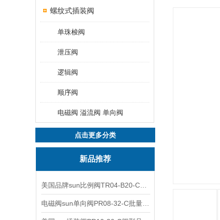
螺纹式插装阀
单珠梭阀
泄压阀
逻辑阀
顺序阀
电磁阀 溢流阀 单向阀
点击更多分类
新品推荐
美国品牌sun比例阀TR04-B20-C可靠品质
电磁阀sun单向阀PR08-32-C批量出售