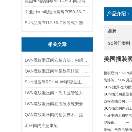
美国sun插装阀PR10-36-C阀型号齐全
工业用sun电磁插装阀PR50-36-C报价
产品介绍：
SUN品牌PR12-36-C插装式平衡阀询价
品牌
3C阀门类别
相关文章
美国插装阀s
LWN螺纹泄压阀安装方法，内螺纹外螺纹管路对接调试安装操作教程
QAN螺纹泄压阀常见故障排查：阀芯保养、密封更换与压力校准实用技巧
授权经销：SUN
防爆阀、SUN调
SUN泄压阀RDHALAN有哪些主要特点？
SUN创(浮动式
LWN螺纹泄压阀：为工业管道系统提供可靠保护
SUN插式阀最显
或检查插式阀，不
LWN螺纹泄压阀在液压系统安全保护中的作用及其工作原理详解
SUN插式阀内部
QAN螺纹泄压阀的创新技术：提升工业流体控制的效率与可靠性
油液中的水和空气
能降低。 一、
泄压阀的注意事项
染物、气态污染物