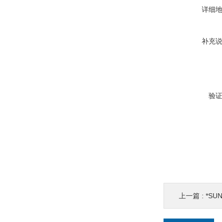
详细
补充
验
上一篇 :
*SU