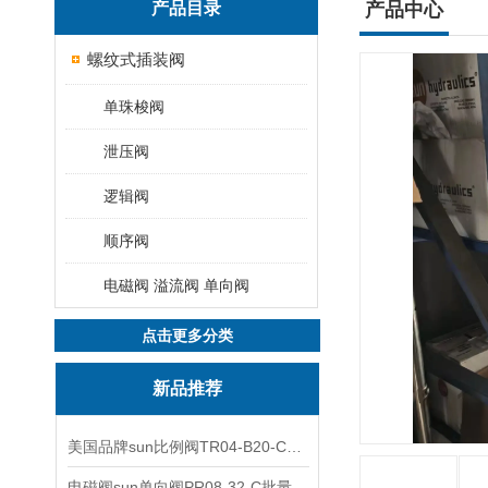
产品目录
产品中心
螺纹式插装阀
单珠梭阀
泄压阀
逻辑阀
顺序阀
电磁阀 溢流阀 单向阀
点击更多分类
新品推荐
美国品牌sun比例阀TR04-B20-C可靠品质
电磁阀sun单向阀PR08-32-C批量出售