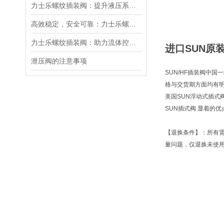
力士乐螺纹插装阀：提升液压系统效率的关键
高效稳定，安全可靠：力士乐螺纹插装阀的优性能
力士乐螺纹插装阀：助力流体控制实现智能化
进口SUN原装
泄压阀的注意事项
SUN/HF插装阀中国
格与交货期方面均有
美国SUN浮动式插式
SUN插式阀 显着的
【退换条件】：所有
量问题，仅退换未使