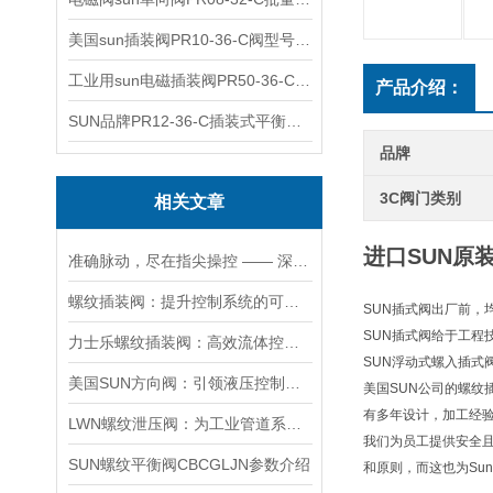
美国sun插装阀PR10-36-C阀型号齐全
工业用sun电磁插装阀PR50-36-C报价
产品介绍：
SUN品牌PR12-36-C插装式平衡阀询价
品牌
3C阀门类别
相关文章
进口SUN原装
准确脉动，尽在指尖操控 —— 深度剖析力士乐螺纹插装阀的技术魅力
螺纹插装阀：提升控制系统的可靠性和效率
SUN插式阀出厂前，
SUN插式阀给于工程
力士乐螺纹插装阀：高效流体控制的关键组件
SUN浮动式螺入插式
美国SUN方向阀：引领液压控制技术的创新与发展
美国SUN公司的螺纹
有多年设计，加工经
LWN螺纹泄压阀：为工业管道系统提供可靠保护
我们为员工提供安全
SUN螺纹平衡阀CBCGLJN参数介绍
和原则，而这也为Su