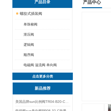
产品目录
产品中心
螺纹式插装阀
单珠梭阀
泄压阀
逻辑阀
顺序阀
电磁阀 溢流阀 单向阀
点击更多分类
新品推荐
美国品牌sun比例阀TR04-B20-C可靠品质
电磁阀sun单向阀PR08-32-C批量出售