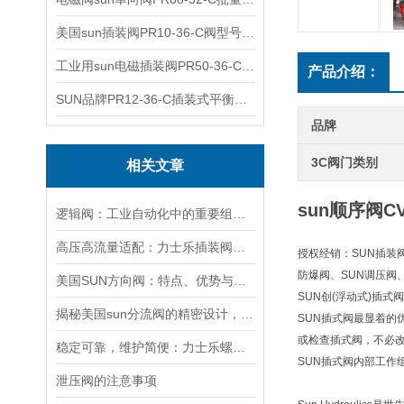
美国sun插装阀PR10-36-C阀型号齐全
工业用sun电磁插装阀PR50-36-C报价
产品介绍：
SUN品牌PR12-36-C插装式平衡阀询价
品牌
3C阀门类别
相关文章
sun顺序阀CV
逻辑阀：工业自动化中的重要组成部分
高压高流量适配：力士乐插装阀助力船舶与钢铁设备高效运行
授权经销：SUN插装阀
防爆阀、SUN调压阀
美国SUN方向阀：特点、优势与广泛应用解析
SUN创(浮动式)插
揭秘美国sun分流阀的精密设计，感受其出色的分流与调控效果！
SUN插式阀最显着
或检查插式阀，不必
稳定可靠，维护简便：力士乐螺纹插装阀为工业液压系统提供持久保障
SUN插式阀内部工作
泄压阀的注意事项