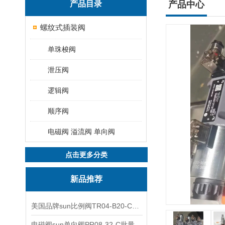
产品目录
产品中心
螺纹式插装阀
单珠梭阀
泄压阀
逻辑阀
顺序阀
电磁阀 溢流阀 单向阀
点击更多分类
新品推荐
美国品牌sun比例阀TR04-B20-C可靠品质
电磁阀sun单向阀PR08-32-C批量出售