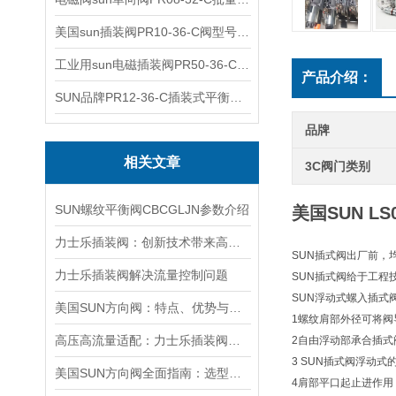
美国sun插装阀PR10-36-C阀型号齐全
工业用sun电磁插装阀PR50-36-C报价
产品介绍：
SUN品牌PR12-36-C插装式平衡阀询价
品牌
相关文章
3C阀门类别
SUN螺纹平衡阀CBCGLJN参数介绍
美国SUN L
力士乐插装阀：创新技术带来高效性能
SUN插式阀出厂前，
力士乐插装阀解决流量控制问题
SUN插式阀给于工程
SUN浮动式螺入插式
美国SUN方向阀：特点、优势与广泛应用解析
1螺纹肩部外径可将阀
高压高流量适配：力士乐插装阀助力船舶与钢铁设备高效运行
2自由浮动部承合插式
3 SUN插式阀浮动
美国SUN方向阀全面指南：选型要点、安装步骤及维护保养策略
4肩部平口起止进作