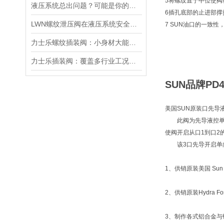
5将螺纹置于中位使
液压系统总出问题？可能是你的美国SUN溢流阀选错了
6插孔底部的止进部
LWN螺纹泄压阀在液压系统安全保护中的作用及其工作原理详解
7 SUN油口的一致
力士乐螺纹插装阀：小身材大能量，掌控流体新势力
力士乐插装阀：覆盖多行业工况，液压系统控制核心之选
SUN品牌PD
美国SUN原装口先导液
此阀为先导液控单向
使阀开启从口1到口2
该3口先导开启单向
1、供销原装美国 Sun 
2、供销原装Hydra
3、制作各式铝合金与