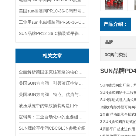
美国sun插装阀PR10-36-C阀型号齐全
工业用sun电磁插装阀PR50-36-C报价
产品介绍：
SUN品牌PR12-36-C插装式平衡阀询价
品牌
3C阀门类别
相关文章
SUN品牌PD
全面解析德国派克柱塞泵的核心结构与高压重载运行优势
美国SUN方向阀：引领液压控制技术的创新与发展
SUN插式阀出厂前，
SUN插式阀给于工程
美国SUN方向阀：特点、优势与广泛应用解析
SUN浮动式螺入插式
液压系统中的螺纹插装阀是用什么材料做的？
1螺纹肩部外径可将阀
2自由浮动部承合插式
逻辑阀：工业自动化中的重要组成部分
3 SUN插式阀浮动
SUN螺纹平衡阀CBCGLJN参数介绍
4肩部平口起止进作