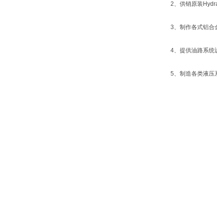
2、供销原装Hyd
3、制作各式铝合
4、提供油路系统
5、制造各类液压