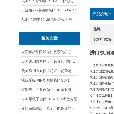
美国sun插装阀PR10-36-C阀型号齐全
工业用sun电磁插装阀PR50-36-C报价
产品介绍：
SUN品牌PR12-36-C插装式平衡阀询价
品牌
相关文章
3C阀门类别
全面解析德国派克柱塞泵的核心结构与高压重载运行优势
进口SUN液
美国SUN方向阀：引领液压控制技术的创新与发展
上海然海液压机械
美国SUN方向阀：特点、优势与广泛应用解析
代理美国太阳液压 Su
代理美国海德福斯 Hy
液压系统中的螺纹插装阀是用什么材料做的？
代理美国科迈拓 Com
逻辑阀：工业自动化中的重要组成部分
代理德国派克柱塞泵 
提供油路系统设计
SUN螺纹平衡阀CBCGLJN参数介绍
液压油缸，经销力
Sun Hydra
液压系统总出问题？可能是你的美国SUN溢流阀选错了