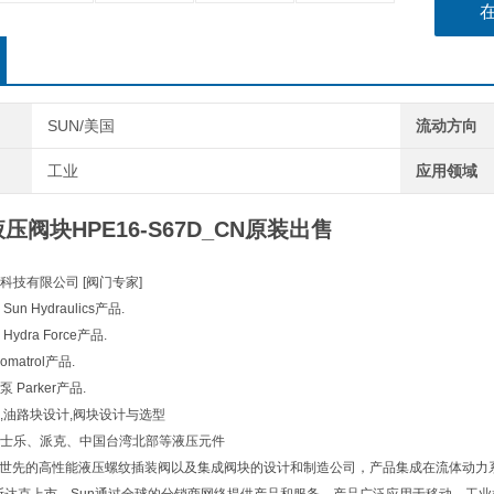
SUN/美国
流动方向
工业
应用领域
压阀块HPE16-S67D_CN原装出售
科技有限公司 [阀门专家]
n Hydraulics产品.
dra Force产品.
atrol产品.
Parker产品.
,油路块设计,阀块设计与选型
士乐、派克、中国台湾北部等液压元件
ulics是世先的高性能液压螺纹插装阀以及集成阀块的设计和制造公司，产品集成在流体动