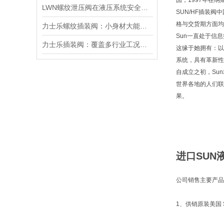
国，1997年在
LWN螺纹泄压阀在液压系统安全保护中的作用及其工作原理详解
SUN/HF插装阀
格与交货期方面均
力士乐螺纹插装阀：小身材大能量，掌控流体新势力
Sun一直处于信
力士乐插装阀：覆盖多行业工况，液压系统控制核心之选
这缘于她拥有：以
系统，具有革新性
自成立之初，Su
世界各地的人们联
果。
进口SUN液
公司销售主要产品
1、供销原装美国 S