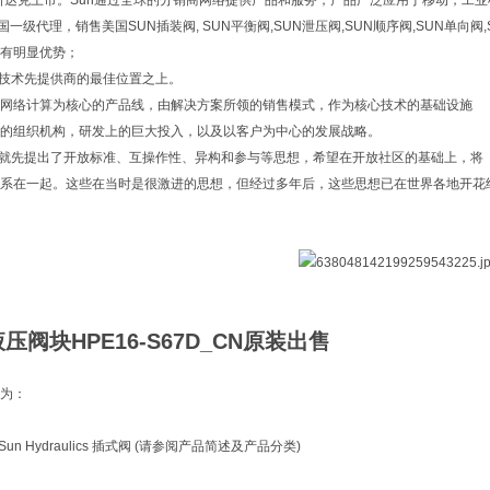
纳斯达克上市。Sun通过全球的分销商网络提供产品和服务，产品广泛应用于移动，工
中国一级代理，销售美国SUN插装阀, SUN平衡阀,SUN泄压阀,SUN顺序阀,SUN单向阀
有明显优势；
息技术先提供商的最佳位置之上。
网络计算为核心的产品线，由解决方案所领的销售模式，作为核心技术的基础设施
的组织机构，研发上的巨大投入，以及以客户为中心的发展战略。
n就先提出了开放标准、互操作性、异构和参与等思想，希望在开放社区的基础上，将
系在一起。这些在当时是很激进的思想，但经过多年后，这些思想已在世界各地开花
压阀块HPE16-S67D_CN原装出售
为：
un Hydraulics 插式阀 (请参阅产品简述及产品分类)