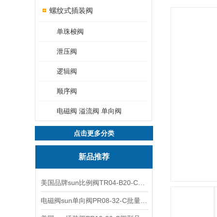
螺纹式插装阀
单珠梭阀
泄压阀
逻辑阀
顺序阀
电磁阀 溢流阀 单向阀
点击更多分类
新品推荐
美国品牌sun比例阀TR04-B20-C可靠品质
电磁阀sun单向阀PR08-32-C批量出售