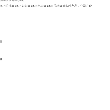
业机械和设备等领域。
,SUN分流阀,SUN方向阀,SUN电磁阀,SUN逻辑阀等多种产品，公司在价
结