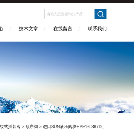
心
技术文章
在线留言
联系我们
纹式插装阀
>
顺序阀
> 进口SUN液压阀块HPE16-S67D_CN原装出售