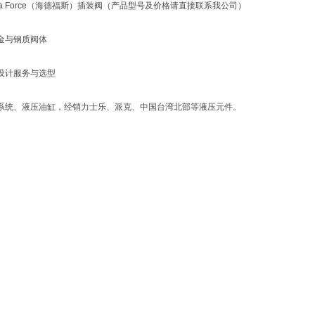
ra Force（海德福斯）插装阀（产品型号及价格请直接联系我公司）
金与钢质阀体
设计服务与选型
系统、液压油缸，经销力士乐、派克、中国台湾北部等液压元件。