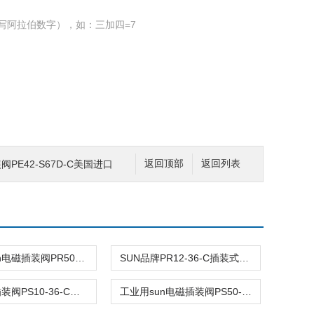
写阿拉伯数字），如：三加四=7
阀PE42-S67D-C美国进口
返回顶部
返回列表
工业用sun电磁插装阀PR50-36-C报价
SUN品牌PR12-36-C插装式平衡阀询价
美国sun插装阀PS10-36-C阀型号齐全
工业用sun电磁插装阀PS50-40-C报价