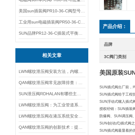
美国sun插装阀PR10-36-C阀型号齐全
工业用sun电磁插装阀PR50-36-C报价
产品介绍：
SUN品牌PR12-36-C插装式平衡阀询价
品牌
相关文章
3C阀门类别
LWN螺纹泄压阀安装方法，内螺纹外螺纹管路对接调试安装操作教程
美国原装SUN
QAN螺纹泄压阀常见故障排查：阀芯保养、密封更换与压力校准实用技巧
SUN插式阀出厂前，
SUN泄压阀RDHALAN有哪些主要特点？
SUN插式阀给于工程
SUN浮动式螺入插式
LWN螺纹泄压阀：为工业管道系统提供可靠保护
授权经销：SUN插装阀
LWN螺纹泄压阀在液压系统安全保护中的作用及其工作原理详解
防爆阀、SUN调压阀
SUN创(动式)插式
QAN螺纹泄压阀的创新技术：提升工业流体控制的效率与可靠性
SUN插式阀最显着