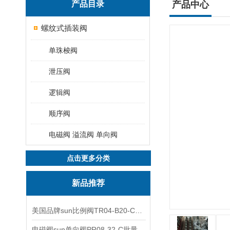
产品目录
产品中心
螺纹式插装阀
单珠梭阀
泄压阀
逻辑阀
顺序阀
电磁阀 溢流阀 单向阀
点击更多分类
新品推荐
美国品牌sun比例阀TR04-B20-C可靠品质
电磁阀sun单向阀PR08-32-C批量出售