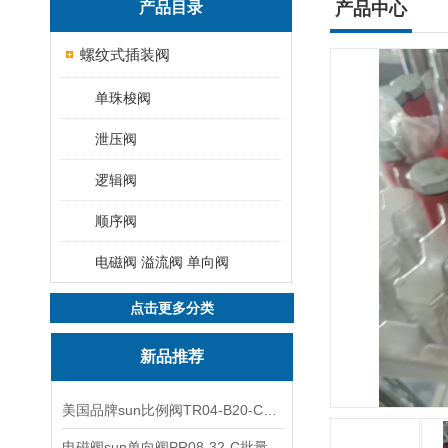
产品目录
产品中心
螺纹式插装阀
单珠梭阀
泄压阀
逻辑阀
顺序阀
电磁阀 溢流阀 单向阀
点击更多分类
新品推荐
美国品牌sun比例阀TR04-B20-C可靠品质
电磁阀sun单向阀PR08-32-C批量出售