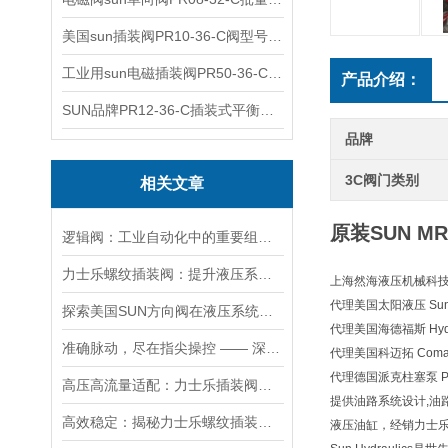
美国sun插装阀PR10-36-C阀型号齐全
工业用sun电磁插装阀PR50-36-C报价
产品介绍：
SUN品牌PR12-36-C插装式平衡阀询价
品牌
3C阀门类别
相关文章
原装SUN M
逻辑阀：工业自动化中的重要组成部分
力士乐螺纹插装阀：提升液压系统效率的关键
上海然海液压机械科
代理美国太阳液压 Sun H
探索美国SUN方向阀在液压系统中的重要性
代理美国海德福斯 Hydra
准确脉动，尽在指尖操控 —— 深度剖析力士乐螺纹插装阀的技术魅力
代理美国科迈拓 Comat
代理德国派克柱塞泵 Pa
高压高流量适配：力士乐插装阀助力船舶与钢铁设备高效运行
提供油路系统设计,油
高效稳定：揭秘力士乐螺纹插装阀的技术特点
液压油缸，经销力士