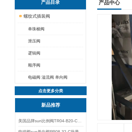
产品目录
产品中心
螺纹式插装阀
单珠梭阀
泄压阀
逻辑阀
顺序阀
电磁阀 溢流阀 单向阀
点击更多分类
新品推荐
美国品牌sun比例阀TR04-B20-C可靠品质
电磁阀sun单向阀PR08-32-C批量出售