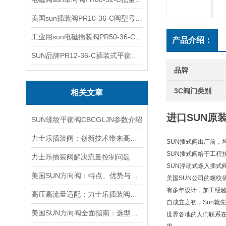
美国sun插装阀PR10-36-C阀型号齐全
工业用sun电磁插装阀PR50-36-C报价
产品介绍：
SUN品牌PR12-36-C插装式平衡阀询价
品牌
3C阀门类别
相关文章
进口SUN原装
SUN螺纹平衡阀CBCGLJN参数介绍
力士乐插装阀：创新技术带来高效性能
SUN插式阀出厂前，
SUN插式阀给于工程
力士乐插装阀解决流量控制问题
SUN浮动式螺入插式
美国SUN方向阀：特点、优势与广泛应用解析
美国SUN公司的螺纹
有多年设计，加工经
高压高流量适配：力士乐插装阀助力船舶与钢铁设备高效运行
自成立之初，Sun就
美国SUN方向阀全面指南：选型要点、安装步骤及维护保养策略
世界各地的人们联系