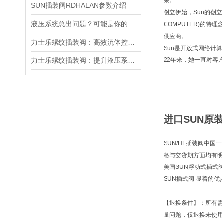
果。
SUN插装阀RDHALAN参数介绍
创立伊始，Sun的创立者
液压系统总出问题？可能是你的美国SUN溢流阀选错了
COMPUTER)的
供应商。
力士乐螺纹插装阀：高效流体控制的关键组件
Sun是开放式网络计
力士乐螺纹插装阀：提升液压系统效率的关键
22年来，她一直对客
进口SUN原装
SUN/HF插装阀中国
格与交货期方面均有
美国SUN浮动式插式
SUN插式阀 显着的
【退换条件】：所有
量问题，仅退换未使