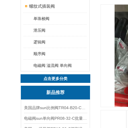
螺纹式插装阀
单珠梭阀
泄压阀
逻辑阀
顺序阀
电磁阀 溢流阀 单向阀
点击更多分类
新品推荐
美国品牌sun比例阀TR04-B20-C可靠品质
电磁阀sun单向阀PR08-32-C批量出售