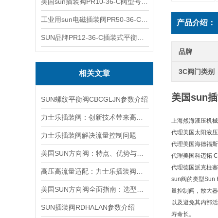
美国sun插装阀PR10-36-C阀型号齐全
工业用sun电磁插装阀PR50-36-C报价
产品介绍：
SUN品牌PR12-36-C插装式平衡阀询价
品牌
3C阀门类别
相关文章
美国sun插
SUN螺纹平衡阀CBCGLJN参数介绍
力士乐插装阀：创新技术带来高效性能
上海然海液压机械
代理美国太阳液压 Su
力士乐插装阀解决流量控制问题
代理美国海德福斯 Hy
美国SUN方向阀：特点、优势与广泛应用解析
代理美国科迈拓 Com
代理德国派克柱塞泵 
高压高流量适配：力士乐插装阀助力船舶与钢铁设备高效运行
sun阀的类型S
美国SUN方向阀全面指南：选型要点、安装步骤及维护保养策略
量控制阀，放大器
以及避免其内部活
SUN插装阀RDHALAN参数介绍
寿命长。