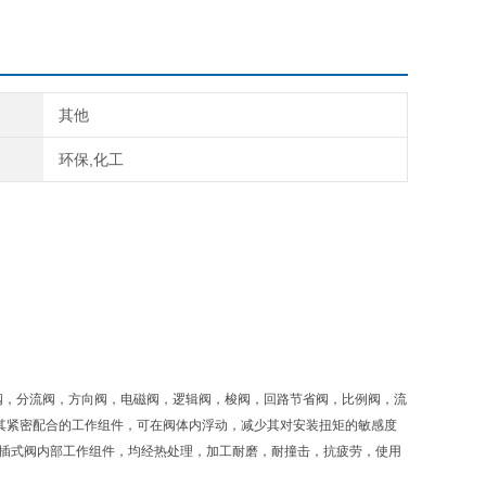
其他
环保,化工
，单向阀，分流阀，方向阀，电磁阀，逻辑阀，梭阀，回路节省阀，比例阀，流
此其紧密配合的工作组件，可在阀体内浮动，减少其对安装扭矩的敏感度
N插式阀内部工作组件，均经热处理，加工耐磨，耐撞击，抗疲劳，使用