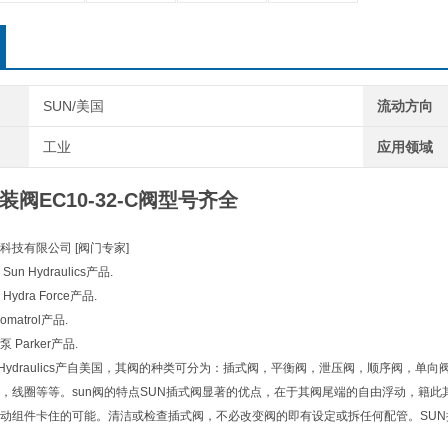
SUN/美国
流动方向
工业
应用领域
装阀EC10-32-C阀型号齐全
科技有限公司 [阀门专家]
n Hydraulics产品.
dra Force产品.
atrol产品.
Parker产品.
un Hydraulics产自美国，其阀的种类可分为：插式阀，平衡阀，泄压阀，顺序阀
，线圈等等。sun阀的特点SUN插式阀显著的优点，在于其阀尾端的自由浮动，籍
动组件卡住的可能。清洁或检查插式阀，不必改变阀的即有设定或拆任何配管。SU