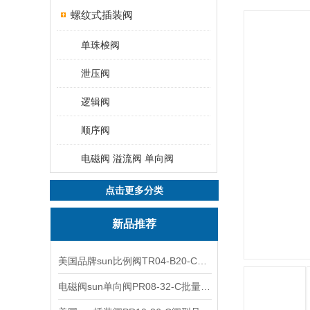
螺纹式插装阀
单珠梭阀
泄压阀
逻辑阀
顺序阀
电磁阀 溢流阀 单向阀
点击更多分类
新品推荐
美国品牌sun比例阀TR04-B20-C可靠品质
电磁阀sun单向阀PR08-32-C批量出售