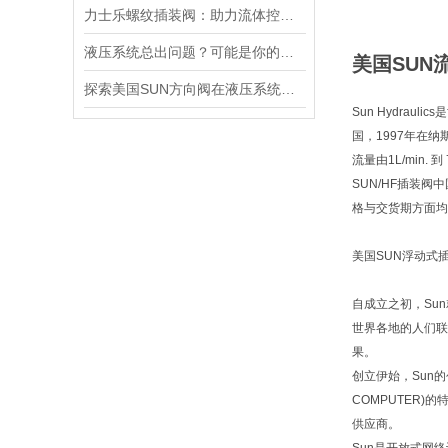
力士乐螺纹插装阀：助力流体控制实现智能化
液压系统总出问题？可能是你的美国SUN溢流阀选错了
美国SUN流
探索美国SUN方向阀在液压系统中的重要性
Sun Hydra
国，1997年在
流量由1L/min. 
SUN/HF插装阀
格与交货期方面均
美国SUN浮动式
自成立之初，Su
世界各地的人们联
果。
创立伊始，Sun的
COMPUTER
供应商。