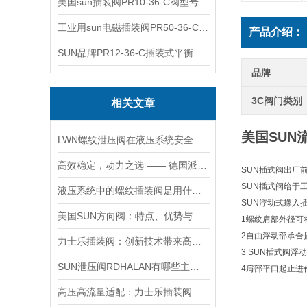
美国sun插装阀PR10-36-C阀型号齐全
工业用sun电磁插装阀PR50-36-C报价
产品介绍：
SUN品牌PR12-36-C插装式平衡阀询价
品牌
3C阀门类别
相关文章
美国SUN流
LWN螺纹泄压阀在液压系统安全保护中的作用及其工作原理详解
高效稳定，动力之选 —— 德国派克柱塞泵，为您的设备赋能
SUN插式阀出厂
SUN插式阀给于
液压系统中的螺纹插装阀是用什么材料做的？
SUN浮动式螺入
美国SUN方向阀：特点、优势与广泛应用解析
1螺纹肩部外径可
2自由浮动部承合
力士乐插装阀：创新技术带来高效性能
3 SUN插式阀
SUN泄压阀RDHALAN有哪些主要特点？
4肩部平口起止进
高压高流量适配：力士乐插装阀助力船舶与钢铁设备高效运行