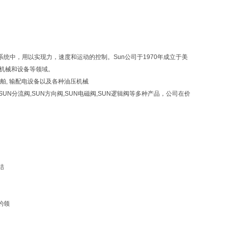
力系统中，用以实现力，速度和运动的控制。Sun公司于1970年成立于美
业机械和设备等领域。
车辆, 船舶, 输配电设备以及各种油压机械
,SUN分流阀,SUN方向阀,SUN电磁阀,SUN逻辑阀等多种产品，公司在价
结
的领