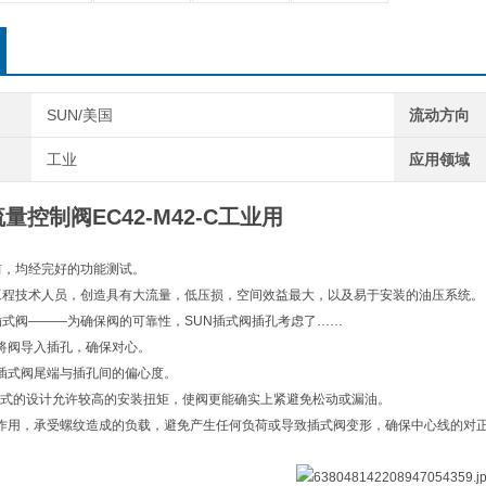
SUN/美国
流动方向
工业
应用领域
量控制阀EC42-M42-C工业用
前，均经完好的功能测试。
工程技术人员，创造具有大流量，低压损，空间效益最大，以及易于安装的油压系统。
插式阀———为确保阀的可靠性，SUN插式阀插孔考虑了……
将阀导入插孔，确保对心。
插式阀尾端与插孔间的偏心度。
浮动式的设计允许较高的安装扭矩，使阀更能确实上紧避免松动或漏油。
作用，承受螺纹造成的负载，避免产生任何负荷或导致插式阀变形，确保中心线的对