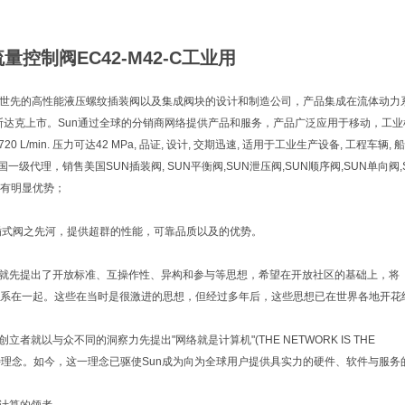
量控制阀EC42-M42-C工业用
ulics是世先的高性能液压螺纹插装阀以及集成阀块的设计和制造公司，产品集成在流体动
纳斯达克上市。Sun通过全球的分销商网络提供产品和服务，产品广泛应用于移动，工
到 720 L/min. 压力可达42 MPa, 品证, 设计, 交期迅速, 适用于工业生产设备, 工程
中国一级代理，销售美国SUN插装阀, SUN平衡阀,SUN泄压阀,SUN顺序阀,SUN单向阀
有明显优势；
插式阀之先河，提供超群的性能，可靠品质以及的优势。
n就先提出了开放标准、互操作性、异构和参与等思想，希望在开放社区的基础上，将
系在一起。这些在当时是很激进的思想，但经过多年后，这些思想已在世界各地开花
创立者就以与众不同的洞察力先提出"网络就是计算机"(THE NETWORK IS THE
)的特理念。如今，这一理念已驱使Sun成为向为全球用户提供具实力的硬件、软件与服务