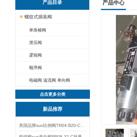
产品目录
产品中心
螺纹式插装阀
单珠梭阀
泄压阀
逻辑阀
顺序阀
电磁阀 溢流阀 单向阀
点击更多分类
新品推荐
美国品牌sun比例阀TR04-B20-C可靠品质
电磁阀sun单向阀PR08-32-C批量出售