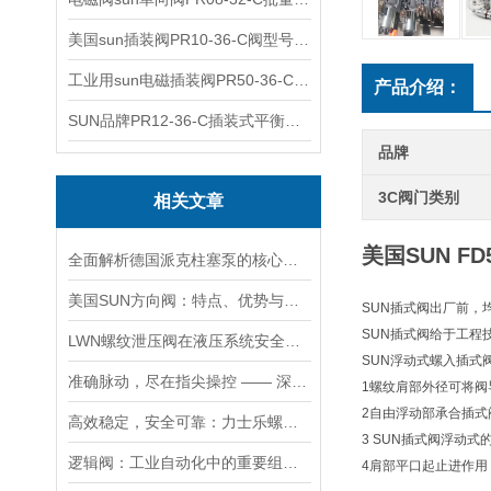
美国sun插装阀PR10-36-C阀型号齐全
工业用sun电磁插装阀PR50-36-C报价
产品介绍：
SUN品牌PR12-36-C插装式平衡阀询价
品牌
3C阀门类别
相关文章
美国SUN F
全面解析德国派克柱塞泵的核心结构与高压重载运行优势
美国SUN方向阀：特点、优势与广泛应用解析
SUN插式阀出厂前，
SUN插式阀给于工程
LWN螺纹泄压阀在液压系统安全保护中的作用及其工作原理详解
SUN浮动式螺入插式
准确脉动，尽在指尖操控 —— 深度剖析力士乐螺纹插装阀的技术魅力
1螺纹肩部外径可将阀
2自由浮动部承合插式
高效稳定，安全可靠：力士乐螺纹插装阀的优性能
3 SUN插式阀浮动
逻辑阀：工业自动化中的重要组成部分
4肩部平口起止进作