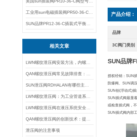
美国sun插装阀PR10-36-C阀型号齐全
工业用sun电磁插装阀PR50-36-C报价
产品介绍：
SUN品牌PR12-36-C插装式平衡阀询价
品牌
3C阀门类别
相关文章
SUN品牌F
LWN螺纹泄压阀安装方法，内螺纹外螺纹管路对接调试安装操作教程
QAN螺纹泄压阀常见故障排查：阀芯保养、密封更换与压力校准实用技巧
授权经销：SUN
防爆阀、SUN调
SUN泄压阀RDHALAN有哪些主要特点？
SUN创(浮动式
LWN螺纹泄压阀：为工业管道系统提供可靠保护
SUN插式阀最显
或检查插式阀，不
LWN螺纹泄压阀在液压系统安全保护中的作用及其工作原理详解
SUN插式阀内部
QAN螺纹泄压阀的创新技术：提升工业流体控制的效率与可靠性
泄压阀的注意事项