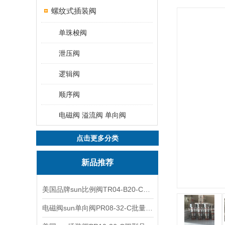
螺纹式插装阀
单珠梭阀
泄压阀
逻辑阀
顺序阀
电磁阀 溢流阀 单向阀
点击更多分类
新品推荐
美国品牌sun比例阀TR04-B20-C可靠品质
电磁阀sun单向阀PR08-32-C批量出售