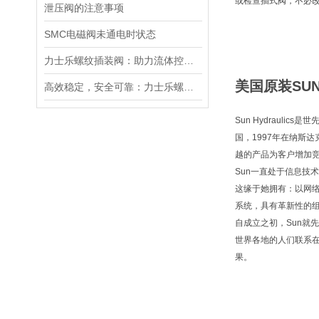
或检查插式阀，不必
泄压阀的注意事项
SMC电磁阀未通电时状态
力士乐螺纹插装阀：助力流体控制实现智能化
美国原装SUN
高效稳定，安全可靠：力士乐螺纹插装阀的优性能
Sun Hydraul
国，1997年在纳斯
越的产品为客户增加
Sun一直处于信息技
这缘于她拥有：以网
系统，具有革新性的
自成立之初，Sun就
世界各地的人们联系
果。