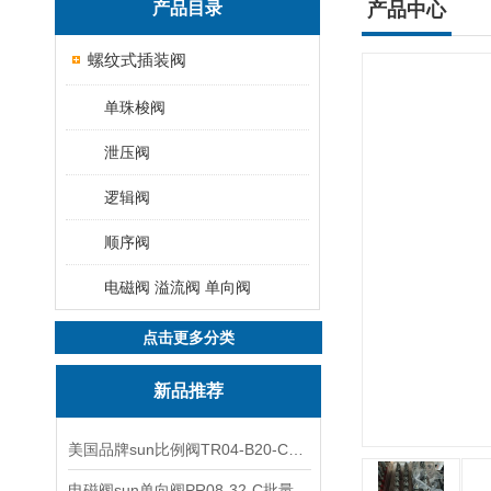
产品目录
产品中心
螺纹式插装阀
单珠梭阀
泄压阀
逻辑阀
顺序阀
电磁阀 溢流阀 单向阀
点击更多分类
新品推荐
美国品牌sun比例阀TR04-B20-C可靠品质
电磁阀sun单向阀PR08-32-C批量出售