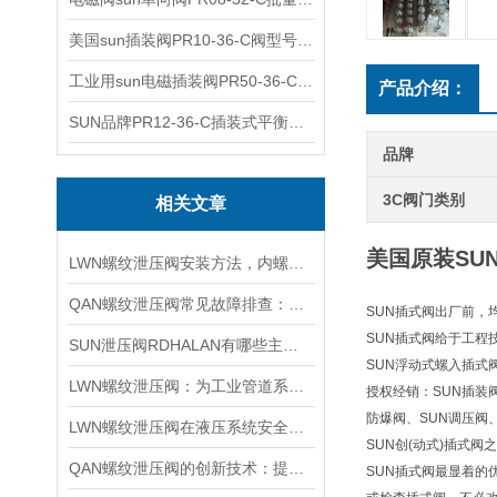
美国sun插装阀PR10-36-C阀型号齐全
工业用sun电磁插装阀PR50-36-C报价
产品介绍：
SUN品牌PR12-36-C插装式平衡阀询价
品牌
3C阀门类别
相关文章
美国原装SUN
LWN螺纹泄压阀安装方法，内螺纹外螺纹管路对接调试安装操作教程
QAN螺纹泄压阀常见故障排查：阀芯保养、密封更换与压力校准实用技巧
SUN插式阀出厂前，
SUN插式阀给于工程
SUN泄压阀RDHALAN有哪些主要特点？
SUN浮动式螺入插式
LWN螺纹泄压阀：为工业管道系统提供可靠保护
授权经销：SUN插装阀
防爆阀、SUN调压阀
LWN螺纹泄压阀在液压系统安全保护中的作用及其工作原理详解
SUN创(动式)插式
QAN螺纹泄压阀的创新技术：提升工业流体控制的效率与可靠性
SUN插式阀最显着