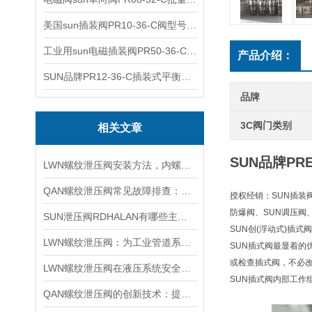
美国sun插装阀PR10-36-C阀型号齐全
工业用sun电磁插装阀PR50-36-C报价
产品介绍：
SUN品牌PR12-36-C插装式平衡阀询价
品牌
3C阀门类别
相关文章
SUN品牌PR
LWN螺纹泄压阀安装方法，内螺纹外螺纹管路对接调试安装操作教程
QAN螺纹泄压阀常见故障排查：阀芯保养、密封更换与压力校准实用技巧
授权经销：SUN插装阀
防爆阀、SUN调压阀
SUN泄压阀RDHALAN有哪些主要特点？
SUN创(浮动式)插
LWN螺纹泄压阀：为工业管道系统提供可靠保护
SUN插式阀最显着
或检查插式阀，不必
LWN螺纹泄压阀在液压系统安全保护中的作用及其工作原理详解
SUN插式阀内部工作
QAN螺纹泄压阀的创新技术：提升工业流体控制的效率与可靠性