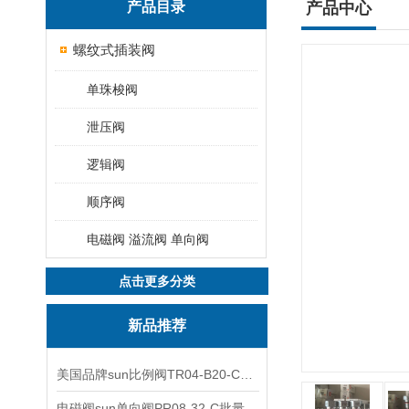
产品目录
产品中心
螺纹式插装阀
单珠梭阀
泄压阀
逻辑阀
顺序阀
电磁阀 溢流阀 单向阀
点击更多分类
新品推荐
美国品牌sun比例阀TR04-B20-C可靠品质
电磁阀sun单向阀PR08-32-C批量出售