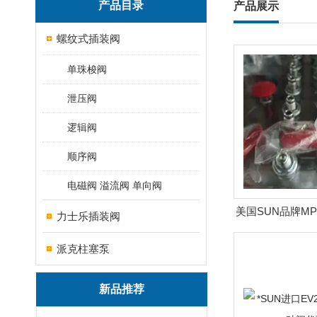
产品目录
产品展示
螺纹式插装阀
单珠梭阀
泄压阀
逻辑阀
顺序阀
电磁阀 溢流阀 单向阀
美国SUN品牌MP0
力士乐插装阀
批发
派克柱塞泵
新品推荐