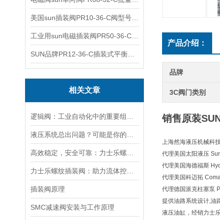
美国sun插装阀PR10-36-C阀型号齐全
工业用sun电磁插装阀PR50-36-C报价
产品介绍：
SUN品牌PR12-36-C插装式平衡阀询价
品牌
相关文章
3C阀门类别
逻辑阀：工业自动化中的重要组成部分
销售原装SUN
液压系统总出问题？可能是你的美国SUN溢流阀选错了
上海然海液压机械科技有
高效稳定，安全可靠：力士乐螺纹插装阀的优性能
代理美国太阳液压 Sun H
代理美国海德福斯 Hydra
力士乐螺纹插装阀：助力流体控制实现智能化
代理美国科迈拓 Comat
插装阀原理
代理德国派克柱塞泵 Pa
提供油路系统设计,油
SMC减速阀安装与工作原理
液压油缸，经销力士