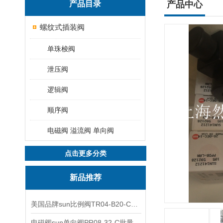
产品目录
产品中心
螺纹式插装阀
单珠梭阀
泄压阀
逻辑阀
顺序阀
电磁阀 溢流阀 单向阀
点击更多分类
新品推荐
美国品牌sun比例阀TR04-B20-C可靠品质
电磁阀sun单向阀PR08-32-C批量出售