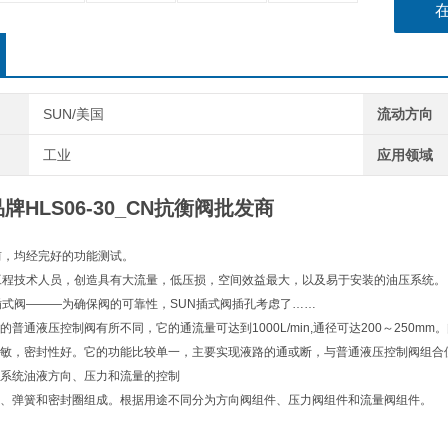
SUN/美国
流动方向
工业
应用领域
牌HLS06-30_CN抗衡阀批发商
前，均经完好的功能测试。
工程技术人员，创造具有大流量，低压损，空间效益最大，以及易于安装的油压系统。
插式阀———为确保阀的可靠性，SUN插式阀插孔考虑了……
普通液压控制阀有所不同，它的通流量可达到1000L/min,通径可达200～250mm
敏，密封性好。它的功能比较单一，主要实现液路的通或断，与普通液压控制阀组合
系统油液方向、压力和流量的控制
、弹簧和密封圈组成。根据用途不同分为方向阀组件、压力阀组件和流量阀组件。