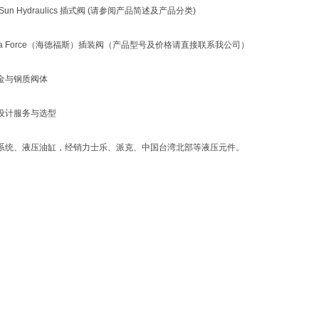
un Hydraulics 插式阀 (请参阅产品简述及产品分类)
ra Force（海德福斯）插装阀（产品型号及价格请直接联系我公司）
金与钢质阀体
设计服务与选型
系统、液压油缸，经销力士乐、派克、中国台湾北部等液压元件。