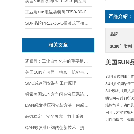
美国sun插装阀PR10-36-C阀型号齐全
工业用sun电磁插装阀PR50-36-C报价
产品介绍：
SUN品牌PR12-36-C插装式平衡阀询价
品牌
相关文章
3C阀门类别
逻辑阀：工业自动化中的重要组成部分
美国SUN品
美国SUN方向阀：特点、优势与广泛应用解析
SUN插式阀出厂
SMC减速阀安装与工作原理
SUN插式阀给于
SUN浮动式螺入
探索美国SUN方向阀在液压系统中的重要性
插装阀与我们所说的
LWN螺纹泄压阀安装方法，内螺纹外螺纹管路对接调试安装操作教程
结构简单，动作灵
用时，才能实现对
高效稳定，安全可靠：力士乐螺纹插装阀的优性能
组件由阀芯、阀套
QAN螺纹泄压阀的创新技术：提升工业流体控制的效率与可靠性