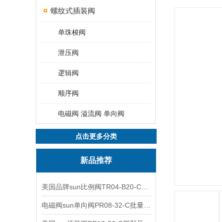
螺纹式插装阀
单珠梭阀
泄压阀
逻辑阀
顺序阀
电磁阀 溢流阀 单向阀
点击更多分类
新品推荐
美国品牌sun比例阀TR04-B20-C可靠品质
电磁阀sun单向阀PR08-32-C批量出售