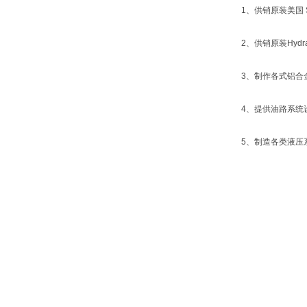
1、供销原装美国 S
2、供销原装Hyd
3、制作各式铝合
4、提供油路系统
5、制造各类液压