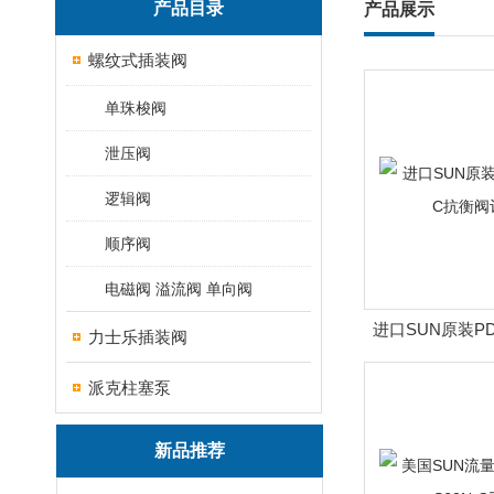
产品目录
产品展示
螺纹式插装阀
单珠梭阀
泄压阀
逻辑阀
顺序阀
电磁阀 溢流阀 单向阀
进口SUN原装PD1
力士乐插装阀
衡阀订
派克柱塞泵
新品推荐