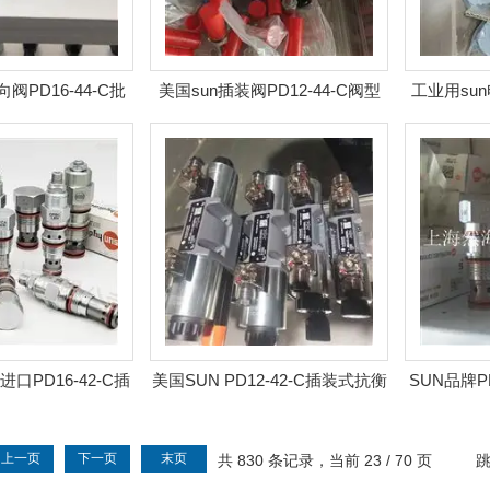
阀PD16-44-C批
美国sun插装阀PD12-44-C阀型
工业用sun
量出售
号齐全
口PD16-42-C插
美国SUN PD12-42-C插装式抗衡
SUN品牌P
式减压阀
阀原装出售
上一页
下一页
末页
共 830 条记录，当前 23 / 70 页
跳