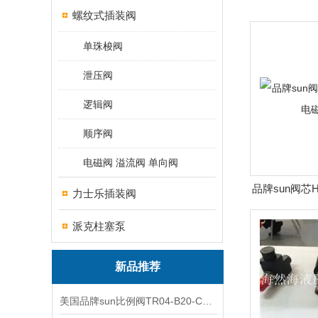
螺纹式插装阀
单珠梭阀
泄压阀
逻辑阀
顺序阀
电磁阀 溢流阀 单向阀
品牌sun阀芯H
力士乐插装阀
派克柱塞泵
新品推荐
美国品牌sun比例阀TR04-B20-C可靠品质