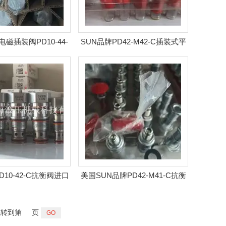
电磁插装阀PD10-44-
SUN品牌PD42-M42-C插装式平
C报价
衡阀询价
D10-42-C抗衡阀进口
美国SUN品牌PD42-M41-C抗衡
现货出售
阀批发商
转到第
页