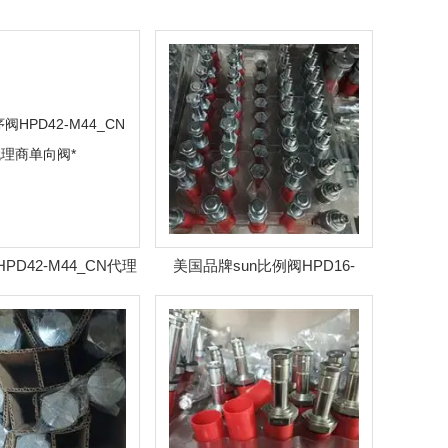
PD42-M44_CN代理
美国品牌sun比例阀HPD16-
商单向阀*
44_CN可靠品质